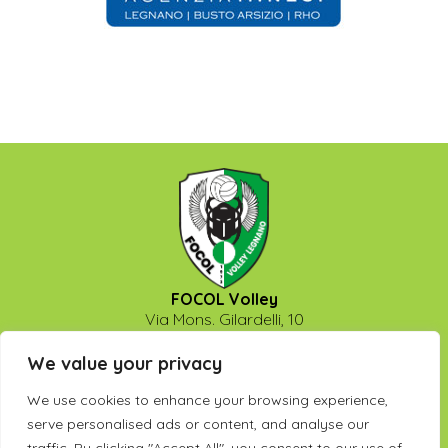
FOCOL Volley
Via Mons. Gilardelli, 10
20025 - Legnano (Milano)
P.Iva: 13475740158
We value your privacy
info@legnanovolley.it
We use cookies to enhance your browsing experience,
Seguici su:
serve personalised ads or content, and analyse our
f
I
Y