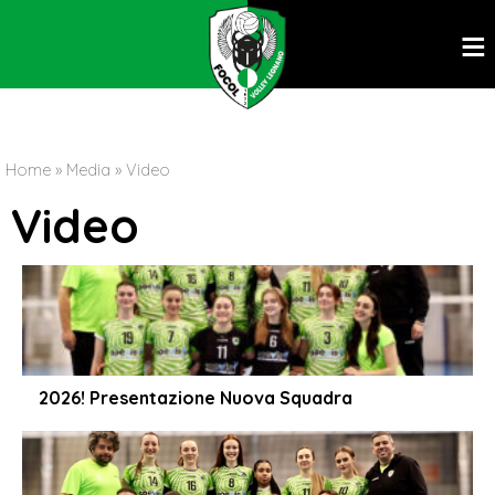
ĕ
Home
»
Media
»
Video
Video
2026! Presentazione Nuova Squadra